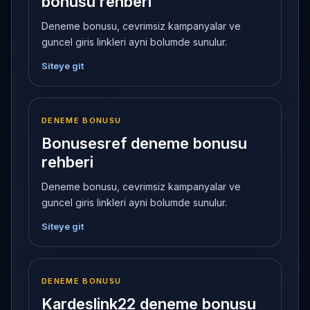
bonusu rehberi
Deneme bonusu, cevrimsiz kampanyalar ve
guncel giris linkleri ayni bolumde sunulur.
Siteye git
DENEME BONUSU
Bonusesref deneme bonusu
rehberi
Deneme bonusu, cevrimsiz kampanyalar ve
guncel giris linkleri ayni bolumde sunulur.
Siteye git
DENEME BONUSU
Kardeslink22 deneme bonusu