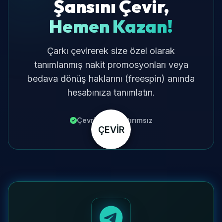
Şansını Çevir,
Hemen Kazan!
Çarkı çevirerek size özel olarak
tanımlanmış nakit promosyonları veya
bedava dönüş haklarını (freespin) anında
hesabınıza tanımlatın.
Çevrimsiz
Yatırımsız
ÇEVİR
PAS
5
0
0
GEÇ
T
L
NAKIT
BONUS
2
0
T
5
L