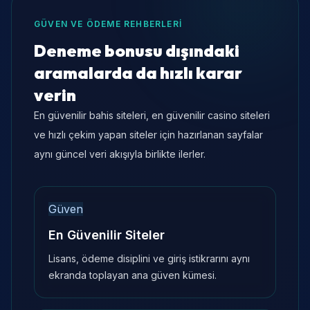
GÜVEN VE ÖDEME REHBERLERI
Deneme bonusu dışındaki
aramalarda da hızlı karar
verin
En güvenilir bahis siteleri, en güvenilir casino siteleri
ve hızlı çekim yapan siteler için hazırlanan sayfalar
aynı güncel veri akışıyla birlikte ilerler.
Güven
En Güvenilir Siteler
Lisans, ödeme disiplini ve giriş istikrarını aynı
ekranda toplayan ana güven kümesi.