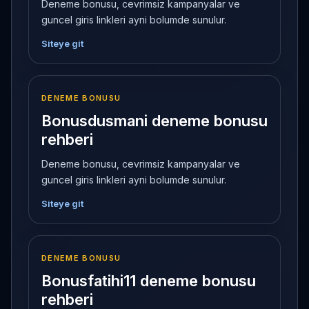
Deneme bonusu, cevrimsiz kampanyalar ve
guncel giris linkleri ayni bolumde sunulur.
Siteye git
DENEME BONUSU
Bonusdusmani deneme bonusu
rehberi
Deneme bonusu, cevrimsiz kampanyalar ve
guncel giris linkleri ayni bolumde sunulur.
Siteye git
DENEME BONUSU
Bonusfatihi11 deneme bonusu
rehberi