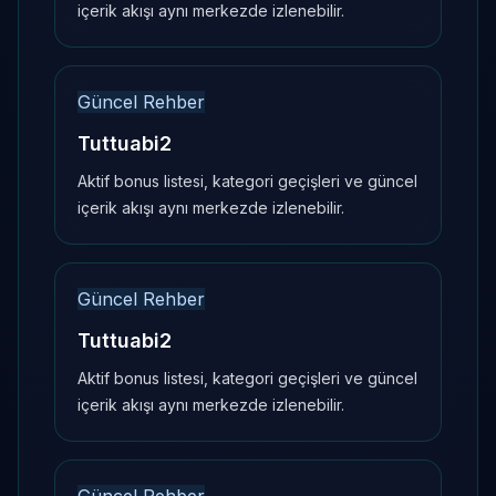
içerik akışı aynı merkezde izlenebilir.
Güncel Rehber
Tuttuabi2
Aktif bonus listesi, kategori geçişleri ve güncel
içerik akışı aynı merkezde izlenebilir.
Güncel Rehber
Tuttuabi2
Aktif bonus listesi, kategori geçişleri ve güncel
içerik akışı aynı merkezde izlenebilir.