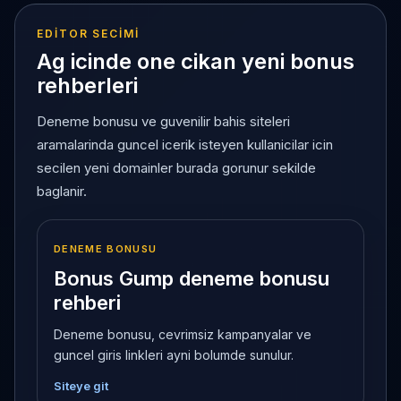
EDITOR SECIMI
Ag icinde one cikan yeni bonus
rehberleri
Deneme bonusu ve guvenilir bahis siteleri
aramalarinda guncel icerik isteyen kullanicilar icin
secilen yeni domainler burada gorunur sekilde
baglanir.
DENEME BONUSU
Bonus Gump deneme bonusu
rehberi
Deneme bonusu, cevrimsiz kampanyalar ve
guncel giris linkleri ayni bolumde sunulur.
Siteye git