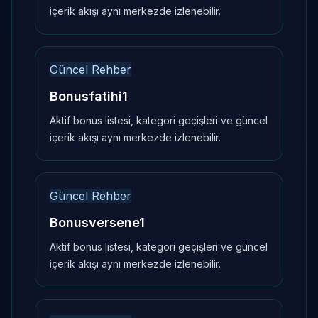
içerik akışı aynı merkezde izlenebilir.
Güncel Rehber
Bonusfatihi1
Aktif bonus listesi, kategori geçişleri ve güncel
içerik akışı aynı merkezde izlenebilir.
Güncel Rehber
Bonusversene1
Aktif bonus listesi, kategori geçişleri ve güncel
içerik akışı aynı merkezde izlenebilir.