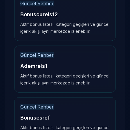
Güncel Rehber
Bonuscureis12
Aktif bonus listesi, kategori geçişleri ve güncel
içerik akışı aynı merkezde izlenebilir.
Güncel Rehber
Ademreis1
Aktif bonus listesi, kategori geçişleri ve güncel
içerik akışı aynı merkezde izlenebilir.
Güncel Rehber
Bonusesref
Aktif bonus listesi, kategori geçişleri ve güncel