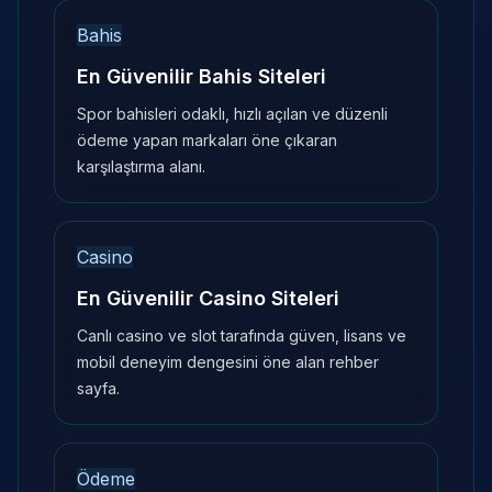
Bahis
En Güvenilir Bahis Siteleri
Spor bahisleri odaklı, hızlı açılan ve düzenli
ödeme yapan markaları öne çıkaran
karşılaştırma alanı.
Casino
En Güvenilir Casino Siteleri
Canlı casino ve slot tarafında güven, lisans ve
mobil deneyim dengesini öne alan rehber
sayfa.
Ödeme