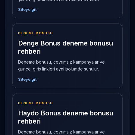
Siteye git
DENEME BONUSU
Denge Bonus deneme bonusu
rehberi
Deneme bonusu, cevrimsiz kampanyalar ve
guncel giris linkleri ayni bolumde sunulur.
Siteye git
DENEME BONUSU
Haydo Bonus deneme bonusu
rehberi
Deneme bonusu, cevrimsiz kampanyalar ve