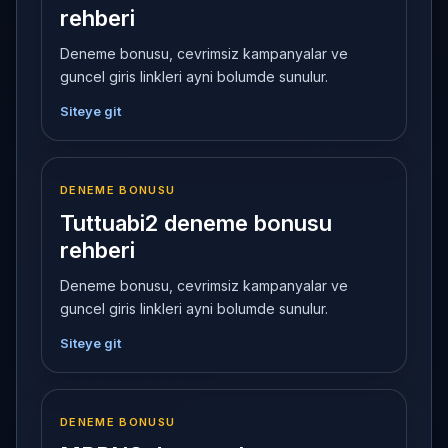
rehberi
Deneme bonusu, cevrimsiz kampanyalar ve
guncel giris linkleri ayni bolumde sunulur.
Siteye git
DENEME BONUSU
Tuttuabi2 deneme bonusu
rehberi
Deneme bonusu, cevrimsiz kampanyalar ve
guncel giris linkleri ayni bolumde sunulur.
Siteye git
DENEME BONUSU