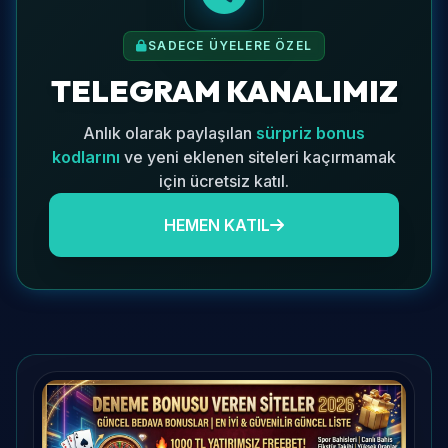
GEÇ
PAS
SADECE ÜYELERE ÖZEL
TELEGRAM KANALIMIZ
DENE
TEKRAR
FREESPIN
100
Anlık olarak paylaşılan
sürpriz bonus
kodlarını
ve yeni eklenen siteleri kaçırmamak
için ücretsiz katıl.
HEMEN KATIL