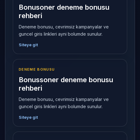
Bonusoner deneme bonusu
rehberi
Deneme bonusu, cevrimsiz kampanyalar ve
guncel giris linkleri ayni bolumde sunulur.
Siteye git
DENEME BONUSU
Bonussoner deneme bonusu
rehberi
Deneme bonusu, cevrimsiz kampanyalar ve
guncel giris linkleri ayni bolumde sunulur.
Siteye git