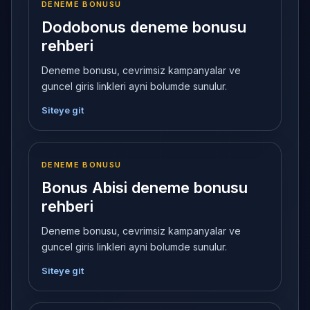
DENEME BONUSU
Dodobonus deneme bonusu
rehberi
Deneme bonusu, cevrimsiz kampanyalar ve
guncel giris linkleri ayni bolumde sunulur.
Siteye git
DENEME BONUSU
Bonus Abisi deneme bonusu
rehberi
Deneme bonusu, cevrimsiz kampanyalar ve
guncel giris linkleri ayni bolumde sunulur.
Siteye git