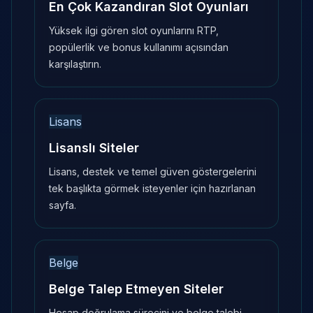
En Çok Kazandıran Slot Oyunları
Yüksek ilgi gören slot oyunlarını RTP,
popülerlik ve bonus kullanımı açısından
karşılaştırın.
Lisans
Lisanslı Siteler
Lisans, destek ve temel güven göstergelerini
tek başlıkta görmek isteyenler için hazırlanan
sayfa.
Belge
Belge Talep Etmeyen Siteler
Hesap doğrulama sürecini ve belge talebi